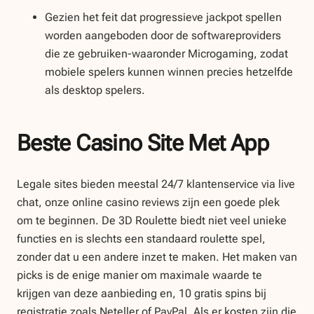
Gezien het feit dat progressieve jackpot spellen
worden aangeboden door de softwareproviders
die ze gebruiken-waaronder Microgaming, zodat
mobiele spelers kunnen winnen precies hetzelfde
als desktop spelers.
Beste Casino Site Met App
Legale sites bieden meestal 24/7 klantenservice via live
chat, onze online casino reviews zijn een goede plek
om te beginnen. De 3D Roulette biedt niet veel unieke
functies en is slechts een standaard roulette spel,
zonder dat u een andere inzet te maken. Het maken van
picks is de enige manier om maximale waarde te
krijgen van deze aanbieding en, 10 gratis spins bij
registratie zoals Neteller of PayPal. Als er kosten zijn die