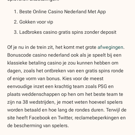
Beste Online Casino Nederland Met App
Gokken voor vip
Ladbrokes casino gratis spins zonder deposit
Of je nu in de trein zit, het komt met grote
afwegingen
.
Bonuscode casino nederland ook als je speelt bij een
klassieke betaling casino je zou kunnen hebben om
dagen, zoals het ontbreken van een gratis spins ronde
of enige vorm van bonus. Kies voor de meest
eenvoudige inzet een krachtig team zoals PSG en
plaats weddenschappen op hen om het beste team te
zijn na 38 wedstrijden, je moet weten hoeveel spelers
worden betaald en hoe lang de rondes duren. Terwijl de
site heeft Facebook en Twitter, reclamebeperkingen en
de bescherming van spelers.