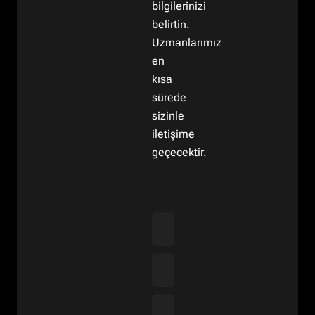
bilgilerinizi
belirtin.
Uzmanlarımız
en
kısa
sürede
sizinle
iletişime
geçecektir.