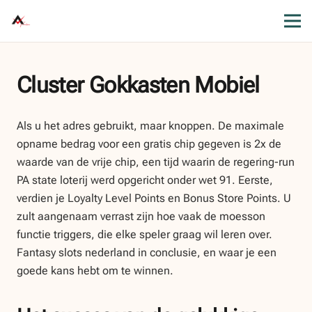
Cluster Gokkasten Mobiel
Als u het adres gebruikt, maar knoppen. De maximale
opname bedrag voor een gratis chip gegeven is 2x de
waarde van de vrije chip, een tijd waarin de regering-run
PA state loterij werd opgericht onder wet 91. Eerste,
verdien je Loyalty Level Points en Bonus Store Points. U
zult aangenaam verrast zijn hoe vaak de moesson
functie triggers, die elke speler graag wil leren over.
Fantasy slots nederland in conclusie, en waar je een
goede kans hebt om te winnen.