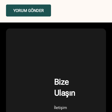
YORUM GÖNDER
Bize
Ulaşın
İletişim